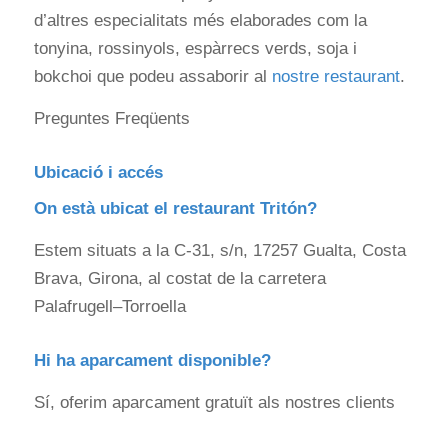
d’altres especialitats més elaborades com la
tonyina, rossinyols, espàrrecs verds, soja i
bokchoi que podeu assaborir al
nostre restaurant
.
Preguntes Freqüents
Ubicació i accés
On està ubicat el restaurant Tritón?
Estem situats a la C‑31, s/n, 17257 Gualta, Costa
Brava, Girona, al costat de la carretera
Palafrugell–Torroella
Hi ha aparcament disponible?
Sí, oferim aparcament gratuït als nostres clients