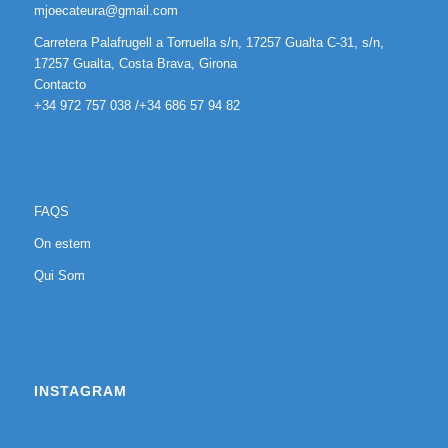
mjoecateura@gmail.com
Carretera Palafrugell a Torruella s/n, 17257 Gualta C-31, s/n,
17257 Gualta, Costa Brava, Girona
Contacto
+34 972 757 038 /+34 686 57 94 82
FAQS
On estem
Qui Som
INSTAGRAM