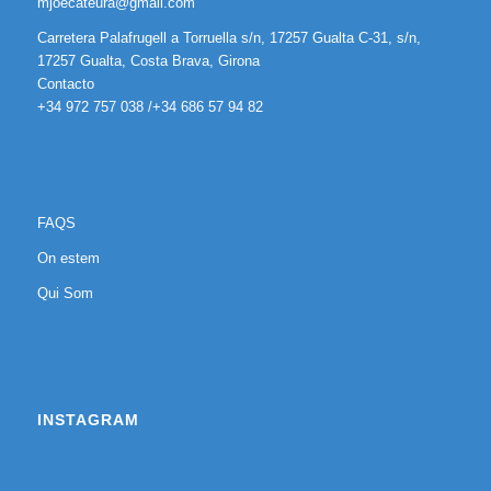
mjoecateura@gmail.com
Carretera Palafrugell a Torruella s/n, 17257 Gualta C-31, s/n,
17257 Gualta, Costa Brava, Girona
Contacto
+34 972 757 038 /+34 686 57 94 82
FAQS
On estem
Qui Som
INSTAGRAM