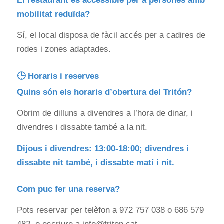
El restaurant és accessible per a persones amb
mobilitat reduïda?
Sí, el local disposa de fàcil accés per a cadires de
rodes i zones adaptades.
🕒 Horaris i reserves
Quins són els horaris d’obertura del Tritón?
Obrim de dilluns a divendres a l’hora de dinar, i
divendres i dissabte també a la nit.
Dijous i divendres: 13:00-18:00; divendres i
dissabte nit també, i dissabte matí i nit.
Com puc fer una reserva?
Pots reservar per telèfon a 972 757 038 o 686 579