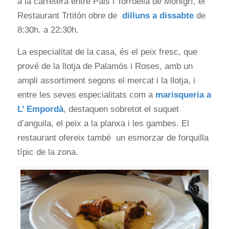
a la carretera entre Pals i Torroella de Montgrí, el
Restaurant Trtitón obre de
dilluns a dissabte
de
8:30h. a 22:30h.
La especialitat de la casa, és el peix fresc, que
prové de la llotja de Palamós i Roses, amb un
ampli assortiment segons el mercat i la llotja, i
entre les seves especialitats com a
marisqueria a
L’ Empordà
, destaquen sobretot el suquet
d’anguila, el peix a la planxa i les gambes. El
restaurant ofereix tambè un esmorzar de forquilla
típic de la zona.