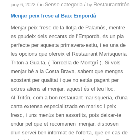
/
Sense categoria
/
Restaurantritón
juny 6, 2022
in
by
Menjar peix fresc al Baix Empordà
Menjar peix fresc de la llotja de Palamós, mentre
es gaudeix dels encants de l’Empordà, és un pla
perfecte per aquesta primavera-estiu, i es una de
les opcions que ofereix el Restaurant Marisqueria
Triton a Gualta, ( Torroella de Montgrí ). Si vols
menjar bé a la Costa Brava, sabent que menges
apostant per qualitat i que no estàs pagant per
extres aliens al menjar, aquest és el teu lloc.
Al Tritón, com a bon restaurant marisqueria, d’una
carta extensa especialitzada en marisc i peix
fresc, i uns menús ben assortits, pots deixar-te
endur pel que et recomanen menjar, disposen
d’un servei ben informat de l’oferta, que en cas de