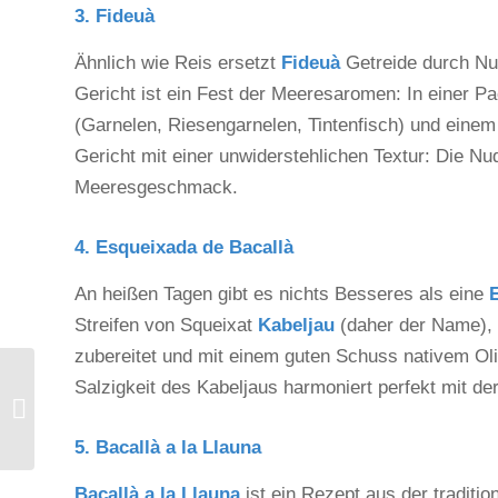
3. Fideuà
Ähnlich wie Reis ersetzt
Fideuà
Getreide durch Nud
Gericht ist ein Fest der Meeresaromen: In einer P
(Garnelen, Riesengarnelen, Tintenfisch) und einem 
Gericht mit einer unwiderstehlichen Textur: Die Nu
Meeresgeschmack.
4. Esqueixada de Bacallà
An heißen Tagen gibt es nichts Besseres als eine
Streifen von Squeixat
Kabeljau
(daher der Name), 
zubereitet und mit einem guten Schuss nativem Olive
Rezept für marinierten
Salzigkeit des Kabeljaus harmoniert perfekt mit d
Kabeljau: Eine Reise ins
Herz des Geschmacks
5. Bacallà a la Llauna
Bacallà a la Llauna
ist ein Rezept aus der traditio