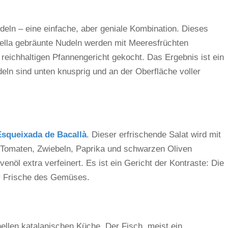
eln – eine einfache, aber geniale Kombination. Dieses
aella gebräunte Nudeln werden mit Meeresfrüchten
reichhaltigen Pfannengericht gekocht. Das Ergebnis ist ein
deln sind unten knusprig und an der Oberfläche voller
Esqueixada de Bacallà
. Dieser erfrischende Salat wird mit
Tomaten, Zwiebeln, Paprika und schwarzen Oliven
nöl extra verfeinert. Es ist ein Gericht der Kontraste: Die
er Frische des Gemüses.
nellen katalanischen Küche. Der Fisch, meist ein