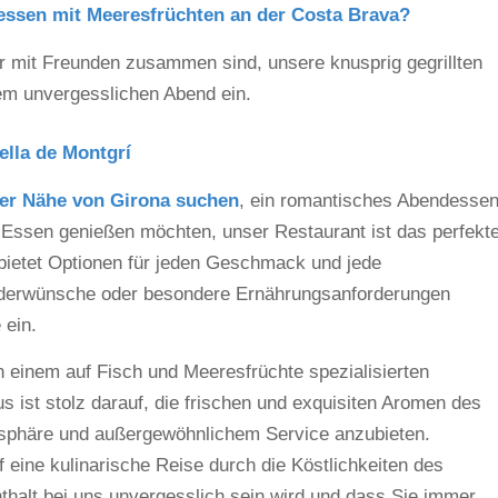
dessen mit Meeresfrüchten an der Costa Brava?
r mit Freunden zusammen sind, unsere knusprig gegrillten
em unvergesslichen Abend ein.
ella de Montgrí
 der Nähe von Girona suchen
, ein romantisches Abendesse
 Essen genießen möchten, unser Restaurant ist das perfekt
e bietet Optionen für jeden Geschmack und jede
nderwünsche oder besondere Ernährungsanforderungen
 ein.
h einem auf Fisch und Meeresfrüchte spezialisierten
s ist stolz darauf, die frischen und exquisiten Aromen des
osphäre und außergewöhnlichem Service anzubieten.
 eine kulinarische Reise durch die Köstlichkeiten des
thalt bei uns unvergesslich sein wird und dass Sie immer