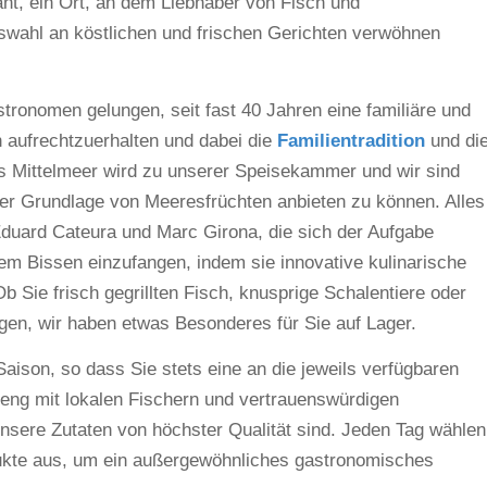
nt, ein Ort, an dem Liebhaber von Fisch und
swahl an köstlichen und frischen Gerichten verwöhnen
ronomen gelungen, seit fast 40 Jahren eine familiäre und
n aufrechtzuerhalten und dabei die
Familientradition
und di
 Mittelmeer wird zu unserer Speisekammer und wir sind
f der Grundlage von Meeresfrüchten anbieten zu können. Alles
: Eduard Cateura und Marc Girona, die sich der Aufgabe
em Bissen einzufangen, indem sie innovative kulinarische
 Sie frisch gegrillten Fisch, knusprige Schalentiere oder
gen, wir haben etwas Besonderes für Sie auf Lager.
Saison, so dass Sie stets eine an die jeweils verfügbaren
 eng mit lokalen Fischern und vertrauenswürdigen
nsere Zutaten von höchster Qualität sind. Jeden Tag wählen
odukte aus, um ein außergewöhnliches gastronomisches