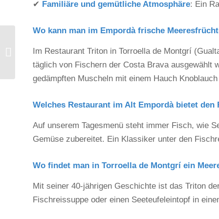
✔
Familiäre und gemütliche Atmosphäre
: Ein R
Wo kann man im Empordà frische Meeresfrücht
Comida final de curso en
Im Restaurant Triton in Torroella de Montgrí (Gualt
el Alt Empordà
täglich von Fischern der Costa Brava ausgewählt w
gedämpften Muscheln mit einem Hauch Knoblauch u
Welches Restaurant im Alt Empordà bietet den 
Auf unserem Tagesmenü steht immer Fisch, wie See
Gemüse zubereitet. Ein Klassiker unter den Fischr
Wo findet man in Torroella de Montgrí ein Meer
Mit seiner 40-jährigen Geschichte ist das Triton d
Fischreissuppe oder einen Seeteufeleintopf in ei