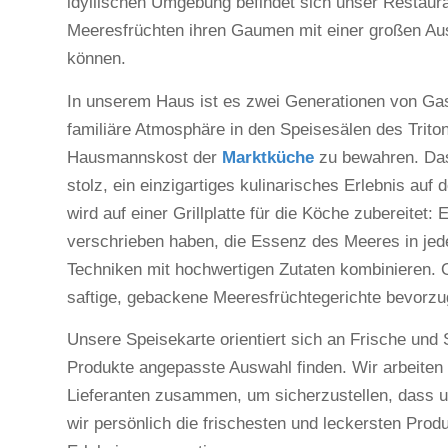
idyllischen Umgebung befindet sich unser Restaura
Meeresfrüchten ihren Gaumen mit einer großen Au
können.
In unserem Haus ist es zwei Generationen von Gast
familiäre Atmosphäre in den Speisesälen des Trito
Hausmannskost der
Marktküche
zu bewahren. Das
stolz, ein einzigartiges kulinarisches Erlebnis au
wird auf einer Grillplatte für die Köche zubereitet
verschrieben haben, die Essenz des Meeres in jed
Techniken mit hochwertigen Zutaten kombinieren. Ob
saftige, gebackene Meeresfrüchtegerichte bevorzu
Unsere Speisekarte orientiert sich an Frische und 
Produkte angepasste Auswahl finden. Wir arbeiten
Lieferanten zusammen, um sicherzustellen, dass u
wir persönlich die frischesten und leckersten Pr