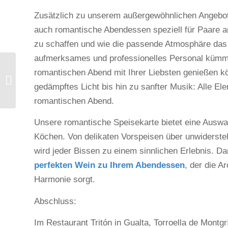
Zusätzlich zu unserem außergewöhnlichen Angebot 
auch romantische Abendessen speziell für Paare an
zu schaffen und wie die passende Atmosphäre das
aufmerksames und professionelles Personal kümmer
8 Sehenswürdigkeiten,
romantischen Abend mit Ihrer Liebsten genießen k
um Torroella de
gedämpftes Licht bis hin zu sanfter Musik: Alle 
Montgrí diesen Sommer
zu entdecken
romantischen Abend.
Unsere romantische Speisekarte bietet eine Auswahl
Köchen. Von delikaten Vorspeisen über unwidersteh
wird jeder Bissen zu einem sinnlichen Erlebnis. D
perfekten Wein zu Ihrem Abendessen
, der die A
Harmonie sorgt.
Abschluss:
Im Restaurant Tritón in Gualta, Torroella de Montgr